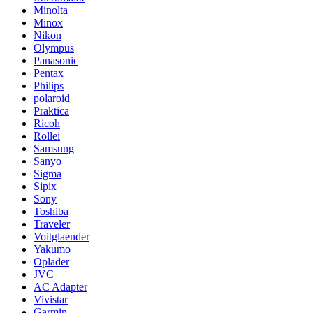
Minolta
Minox
Nikon
Olympus
Panasonic
Pentax
Philips
polaroid
Praktica
Ricoh
Rollei
Samsung
Sanyo
Sigma
Sipix
Sony
Toshiba
Traveler
Voitglaender
Yakumo
Oplader
JVC
AC Adapter
Vivistar
Garmin