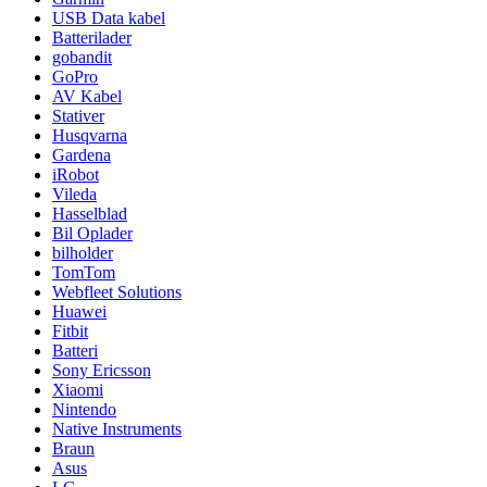
USB Data kabel
Batterilader
gobandit
GoPro
AV Kabel
Stativer
Husqvarna
Gardena
iRobot
Vileda
Hasselblad
Bil Oplader
bilholder
TomTom
Webfleet Solutions
Huawei
Fitbit
Batteri
Sony Ericsson
Xiaomi
Nintendo
Native Instruments
Braun
Asus