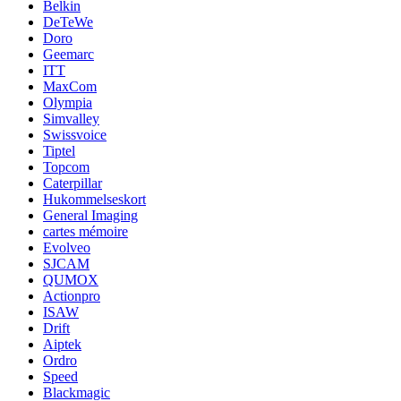
Belkin
DeTeWe
Doro
Geemarc
ITT
MaxCom
Olympia
Simvalley
Swissvoice
Tiptel
Topcom
Caterpillar
Hukommelseskort
General Imaging
cartes mémoire
Evolveo
SJCAM
QUMOX
Actionpro
ISAW
Drift
Aiptek
Ordro
Speed
Blackmagic