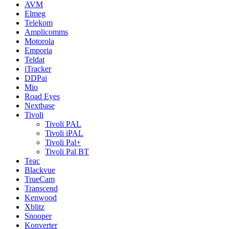
AVM
Elmeg
Telekom
Amplicomms
Motorola
Emporia
Teldat
iTracker
DDPai
Mio
Road Eyes
Nextbase
Tivoli
Tivoli PAL
Tivoli iPAL
Tivoli Pal+
Tivoli Pal BT
Teac
Blackvue
TrueCam
Transcend
Kenwood
Xblitz
Snooper
Konverter