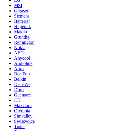
LG
MSI
Gigaset
Siemens
Batterier
Hagenuk
Makita
Grundig
Remington
Nokia
AEG
Anycool
Audioline
Auro
Bea Fon
Belkin
DeTeWe
Doro
Geemarc
ITT
MaxCom
Olympia
Simvalley
Swissvoice
Tiptel