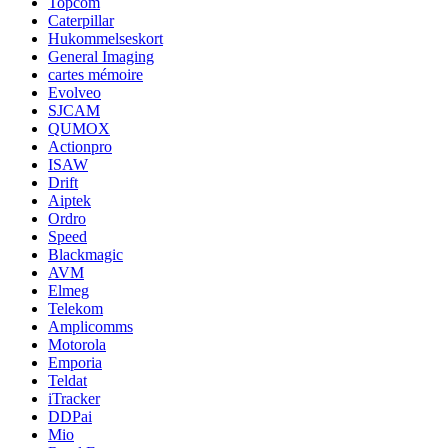
Topcom
Caterpillar
Hukommelseskort
General Imaging
cartes mémoire
Evolveo
SJCAM
QUMOX
Actionpro
ISAW
Drift
Aiptek
Ordro
Speed
Blackmagic
AVM
Elmeg
Telekom
Amplicomms
Motorola
Emporia
Teldat
iTracker
DDPai
Mio