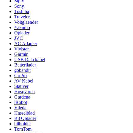
Sipix
Sony
Toshiba
Traveler
Voitglaender
Yakumo
Oplader
JVC
AC Adapter
Vivistar
Garmin
USB Data kabel
Batterilader
gobandit
GoPro
AV Kabel
Stativer
Husqvarna
Gardena
iRobot
Vileda
Hasselblad
Bil Oplader
bilholder
TomTom