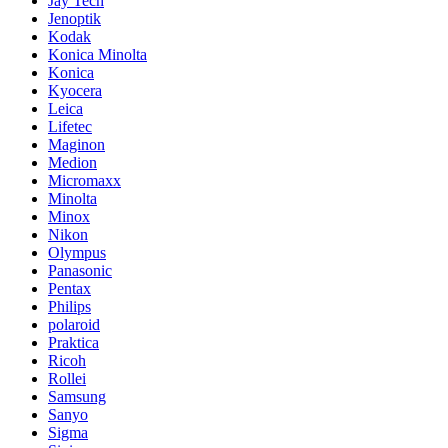
Jay Tech
Jenoptik
Kodak
Konica Minolta
Konica
Kyocera
Leica
Lifetec
Maginon
Medion
Micromaxx
Minolta
Minox
Nikon
Olympus
Panasonic
Pentax
Philips
polaroid
Praktica
Ricoh
Rollei
Samsung
Sanyo
Sigma