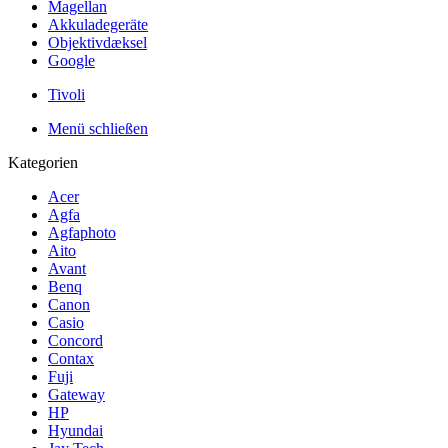
Magellan
Akkuladegeräte
Objektivdæksel
Google
Tivoli
Menü schließen
Kategorien
Acer
Agfa
Agfaphoto
Aito
Avant
Benq
Canon
Casio
Concord
Contax
Fuji
Gateway
HP
Hyundai