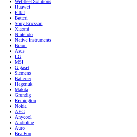
Webfleet Solutions
Huawei
Fitbit
Batteri
Sony Ericsson
Xiaomi
Nintendo
Native Instruments
Braun
Asus
LG
MSI
Gigaset
Siemens
Batterier
Hagenuk
Makita
Grundig
Remington
Nokia
AEG
Anycool
Audioline
Auro
Bea Fon