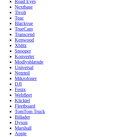
Road Eyes
Nextbase
Tivoli
Teac
Blackvue
TrueCam
Transcend
Kenwood
Xblitz
Snooper
Konverter
Modlysblænde
Universal
Netzteil
Mikrofoner
DJI
Fenix
Webfleet
Klicktel
Fleetboard
TomTom Truck
Billader
Dyson
Marshall
Apple