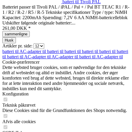
batteri til Tivoli PAL
Batteriet passer til Tivoli PAL / iPAL / Pal + / Pal BT TEAC R1 / R-
1 / R2 / R-2 / R5 / R-5 Tekniske specifikationer Type / type: NiMH
Kapacitet: 2200mAh Spænding: 7,2V 6 AA NiMH-battericelleblok
Udskifter følgende originale batterier:...
261,00 DKK *
sammenligne
Husk
Artikler pr. side:
batteri til
AC-adapter til
batteri til
batteri til
batteri til
batteri til
batteri
til
batteri til
AC-adapter til
AC-adapter til
batteri til
AC-adapter til
Cookie-præferencer
Dette websted bruger cookies, som er nødvendige for den tekniske
drift af webstedet og altid er indstillet. Andre cookies, der øger
komforten ved brug af dette websted, bruges til direkte reklame eller
for at lette interaktion med andre hjemmesider og sociale netværk,
indstilles kun med dit samtykke.
Konfiguration
Teknisk påkrævet
Diese Cookies sind für die Grundfunktionen des Shops notwendig.
Afvis alle cookies