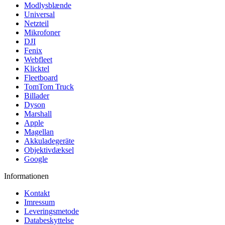
Modlysblænde
Universal
Netzteil
Mikrofoner
DJI
Fenix
Webfleet
Klicktel
Fleetboard
TomTom Truck
Billader
Dyson
Marshall
Apple
Magellan
Akkuladegeräte
Objektivdæksel
Google
Informationen
Kontakt
Imressum
Leveringsmetode
Databeskyttelse