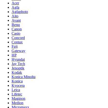
Acer
Agfa
Agfaphoto
Aito
Avant
Benq
Canon
Casio
Concord
Contax
Fuji
Gateway
HP
Hyundai
Jay Tech
Jenoptik
Kodak
Konica Minolta
Konica
Kyocera
Leica
Lifetec
Maginon
Medion
Micromaxx