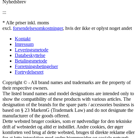
Nyhedsbrev
:::
* Alle priser inkl. moms
excl.
forsendelsesomkostninger
, hvis der ikke er oplyst noget andet
Kontakt
Imressum
Leveringsmetode
Databeskyttelse
Betalingsmetode
Forretningsbetingelser
Fortrydelsesret
Copyright © - All brand names and trademarks are the property of
their respective owners.
The listed brand names and model designations are intended only to
show the compatibility of these products with various articles. The
designation of the brands for the spare parts / accessories business is
based on § 23 MarkenG (Trademark Law) and do not designate the
manufacturer of the goods offered.
Dette websted bruger cookies, som er nødvendige for den tekniske
drift af webstedet og altid er indstillet. Andre cookies, der øger
komforten ved brug af dette websted, bruges til direkte reklame eller
for at lette interaktion med andre hjemmesider og sociale netværk,