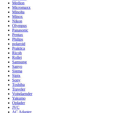
Medion
Micromaxx
Minolta
Minox
Nikon
Olympus
Panasonic
Pentax
Philips
polaroid
Praktica
Ricoh
Rollei
Samsung
Sanyo
Sigma
Sipix
Sony
Toshiba
Traveler
Voitglaender
Yakumo
Oplader
JVC
AC Adapter