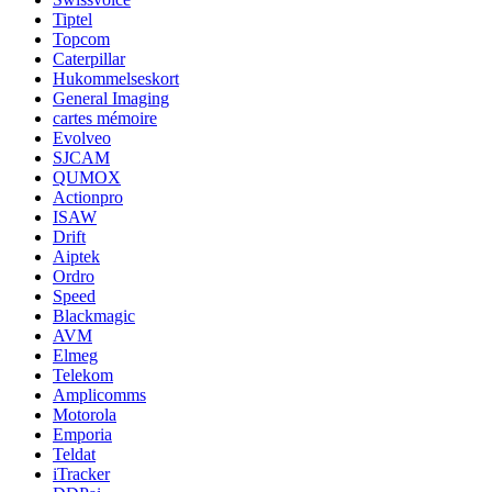
Tiptel
Topcom
Caterpillar
Hukommelseskort
General Imaging
cartes mémoire
Evolveo
SJCAM
QUMOX
Actionpro
ISAW
Drift
Aiptek
Ordro
Speed
Blackmagic
AVM
Elmeg
Telekom
Amplicomms
Motorola
Emporia
Teldat
iTracker