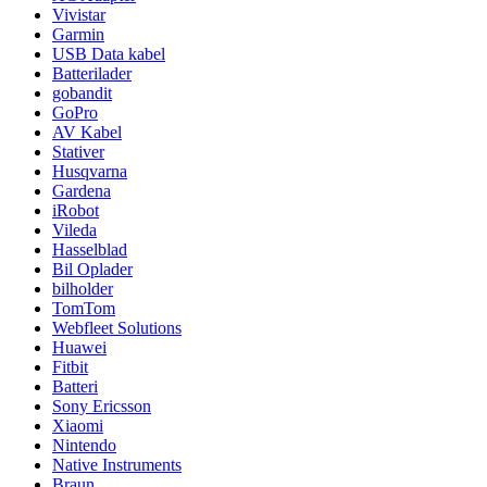
Vivistar
Garmin
USB Data kabel
Batterilader
gobandit
GoPro
AV Kabel
Stativer
Husqvarna
Gardena
iRobot
Vileda
Hasselblad
Bil Oplader
bilholder
TomTom
Webfleet Solutions
Huawei
Fitbit
Batteri
Sony Ericsson
Xiaomi
Nintendo
Native Instruments
Braun