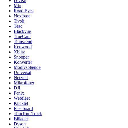
DDPai
Mio
Road Eyes
Nextbase
Tivoli
Teac
Blackvue
TrueCam
Transcend
Kenwood
Xblitz
Snooper
Konverter
Modlysblænde
Universal
Netzteil
Mikrofoner
DJI
Fenix
Webfleet
Klicktel
Fleetboard
TomTom Truck
Billader
Dyson