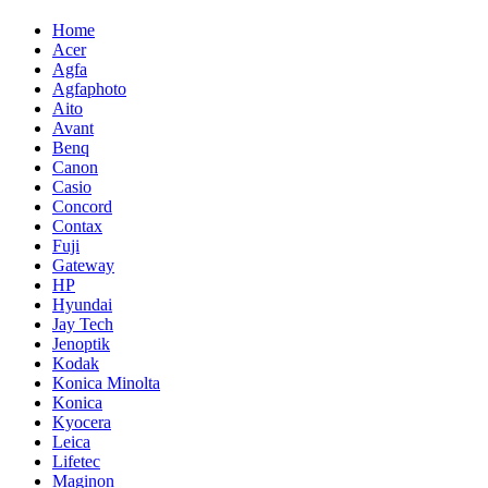
Home
Acer
Agfa
Agfaphoto
Aito
Avant
Benq
Canon
Casio
Concord
Contax
Fuji
Gateway
HP
Hyundai
Jay Tech
Jenoptik
Kodak
Konica Minolta
Konica
Kyocera
Leica
Lifetec
Maginon