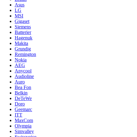
Asus
LG
MSI
Gigaset
Siemens
Batterier
Hagenuk
Makita
Grundig
Remington
Nokia
AEG
Anycool
Audioline
Auro
Bea Fon
Belkin
DeTeWe
Doro
Geemarc
ITT
MaxCom
Olympia
Simvalley
Swissvoice