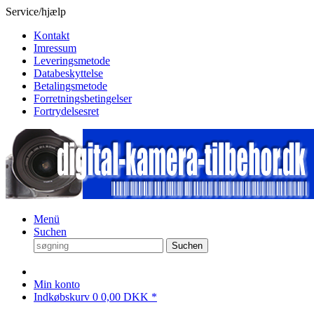
Service/hjælp
Kontakt
Imressum
Leveringsmetode
Databeskyttelse
Betalingsmetode
Forretningsbetingelser
Fortrydelsesret
Menü
Suchen
Suchen
Min konto
Indkøbskurv
0
0,00 DKK *