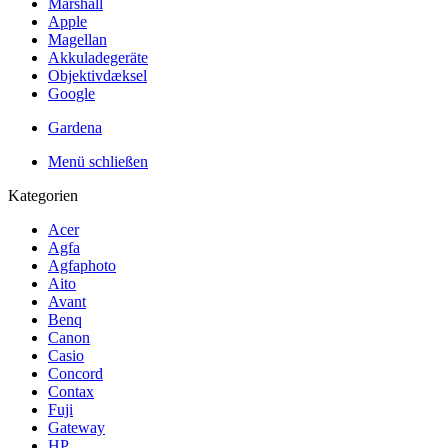
Marshall
Apple
Magellan
Akkuladegeräte
Objektivdæksel
Google
Gardena
Menü schließen
Kategorien
Acer
Agfa
Agfaphoto
Aito
Avant
Benq
Canon
Casio
Concord
Contax
Fuji
Gateway
HP