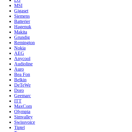
LG
MSI
Gigaset
Siemens
Batterier
Hagenuk
Makita
Grundig
Remington
Nokia
AEG
Anycool
Audioline
Auro
Bea Fon
Belkin
DeTeWe
Doro
Geemarc
ITT
MaxCom
Olympia
Simvalley
Swissvoice
Tiptel