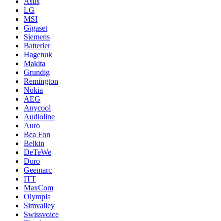
Asus
LG
MSI
Gigaset
Siemens
Batterier
Hagenuk
Makita
Grundig
Remington
Nokia
AEG
Anycool
Audioline
Auro
Bea Fon
Belkin
DeTeWe
Doro
Geemarc
ITT
MaxCom
Olympia
Simvalley
Swissvoice