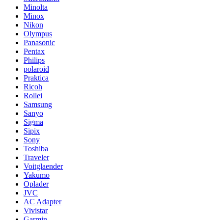
Minolta
Minox
Nikon
Olympus
Panasonic
Pentax
Philips
polaroid
Praktica
Ricoh
Rollei
Samsung
Sanyo
Sigma
Sipix
Sony
Toshiba
Traveler
Voitglaender
Yakumo
Oplader
JVC
AC Adapter
Vivistar
Garmin