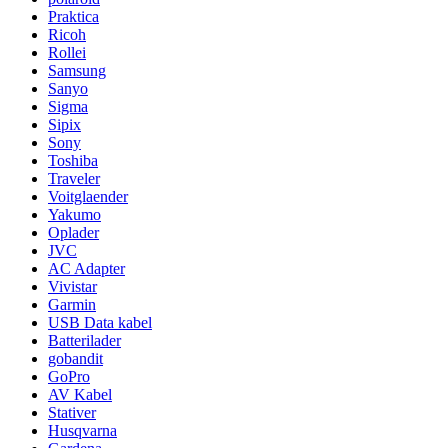
Praktica
Ricoh
Rollei
Samsung
Sanyo
Sigma
Sipix
Sony
Toshiba
Traveler
Voitglaender
Yakumo
Oplader
JVC
AC Adapter
Vivistar
Garmin
USB Data kabel
Batterilader
gobandit
GoPro
AV Kabel
Stativer
Husqvarna