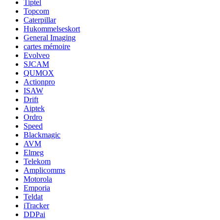
Tiptel
Topcom
Caterpillar
Hukommelseskort
General Imaging
cartes mémoire
Evolveo
SJCAM
QUMOX
Actionpro
ISAW
Drift
Aiptek
Ordro
Speed
Blackmagic
AVM
Elmeg
Telekom
Amplicomms
Motorola
Emporia
Teldat
iTracker
DDPai