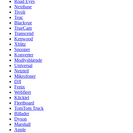
Road Eyes
Nextbase
Tivoli
Teac
Blackvue
TrueCam
Transcend
Kenwood
Xblitz
Snooper
Konverter
Modlysblænde
Universal
Netzteil
Mikrofoner
DJI
Fenix
Webfleet
Klicktel
Fleetboard
TomTom Truck
Billader
Dyson
Marshall
Apple