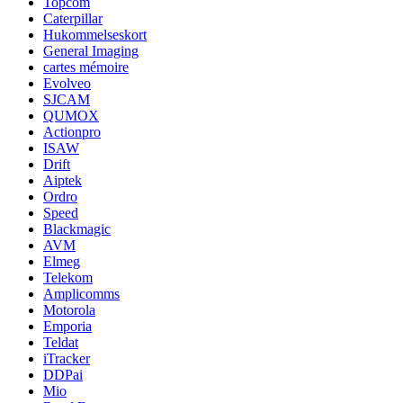
Topcom
Caterpillar
Hukommelseskort
General Imaging
cartes mémoire
Evolveo
SJCAM
QUMOX
Actionpro
ISAW
Drift
Aiptek
Ordro
Speed
Blackmagic
AVM
Elmeg
Telekom
Amplicomms
Motorola
Emporia
Teldat
iTracker
DDPai
Mio