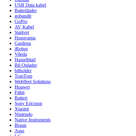
USB Data kabel
Batterilader
gobandit
GoPro
AV Kabel
Stativer
Husqvarna
Gardena
iRobot
Vileda
Hasselblad
Bil Oplader
bilholder
TomTom
Webfleet Solutions
Huawei
Fitbit
Batteri
Sony Ericsson
Xiaomi
Nintendo
Native Instruments
Braun
Asus