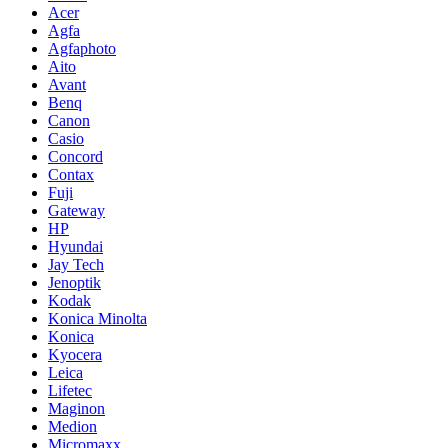
Acer
Agfa
Agfaphoto
Aito
Avant
Benq
Canon
Casio
Concord
Contax
Fuji
Gateway
HP
Hyundai
Jay Tech
Jenoptik
Kodak
Konica Minolta
Konica
Kyocera
Leica
Lifetec
Maginon
Medion
Micromaxx