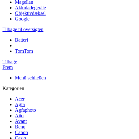
Magellan
Akkuladegeräte
Objektivdæksel
Google
Tilbage til oversigten
Batteri
TomTom
Tilbage
Frem
Menü schließen
Kategorien
Acer
Agfa
Agfaphoto
Aito
Avant
Benq
Canon
Casio