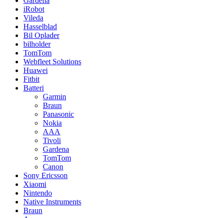
Gardena
iRobot
Vileda
Hasselblad
Bil Oplader
bilholder
TomTom
Webfleet Solutions
Huawei
Fitbit
Batteri
Garmin
Braun
Panasonic
Nokia
AAA
Tivoli
Gardena
TomTom
Canon
Sony Ericsson
Xiaomi
Nintendo
Native Instruments
Braun