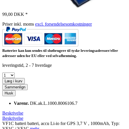
99,00 DKK *
Priser inkl. moms
excl. forsendelsesomkostninger
Batterier kan kun sendes til slutbrugere til tyske leveringsadresser/eller
adresser uden for EU eller ved selvafhentning.
leveringstid, 2 - 7 hverdage
Læg i kurv
Sammenlign
Husk
Varenr.
DK.ak.L.1000.8006106.7
Beskrivelse
Beskrivelse
VF1C batteri batteri, accu Li-io for GPS 3,7 V , 1000mAh, Typ:
VF1C / VF1C
mehr